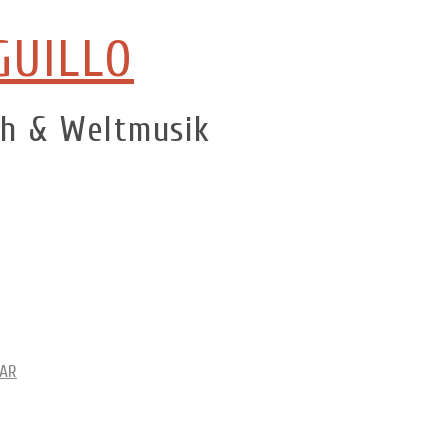
GUILLO
ch & Weltmusik
JAR