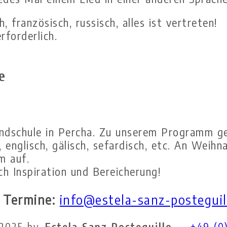
, französisch, russisch, alles ist vertreten!
rforderlich.
e
rundschule in Percha. Zu unserem Programm g
ch, englisch, gälisch, sefardisch, etc. An Wei
m auf.
h Inspiration und Bereicherung!
e Termine:
info@estela-sanz-postegui
 2025 by
Estela Sanz Posteguillo
+49 (0