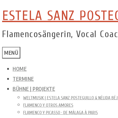
ESTELA SANZ POSTE
Zum
Inhalt
springen
Flamencosängerin, Vocal Coa
MENÜ
HOME
TERMINE
BÜHNE | PROJEKTE
WELTMUSIK | ESTELA SANZ POSTEGUILLO & NÉLIDA BÉ
FLAMENCO Y OTROS AMORES
FLAMENCO Y PICASSO · DE MÁLAGA À PARIS