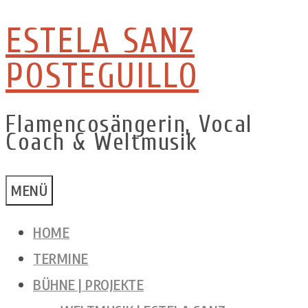
ESTELA SANZ
Zum
Inhalt
POSTEGUILLO
springen
Flamencosängerin, Vocal
Coach & Weltmusik
MENÜ
HOME
TERMINE
BÜHNE | PROJEKTE