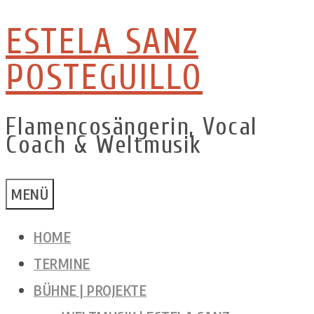
ESTELA SANZ
Zum
Inhalt
POSTEGUILLO
springen
Flamencosängerin, Vocal
Coach & Weltmusik
MENÜ
HOME
TERMINE
BÜHNE | PROJEKTE