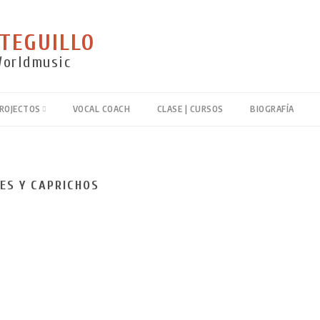
TEGUILLO
Worldmusic
PROJECTOS
VOCAL COACH
CLASE | CURSOS
BIOGRAFÍA
TELA SANZ
LIDA BÉJAR
ES Y CAPRICHOS
OS AMORES
SO · DE
 · DESASTRES
IO
NCIONES DEL