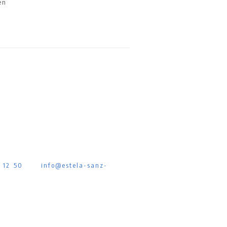
en
 12 50
info@estela-sanz-