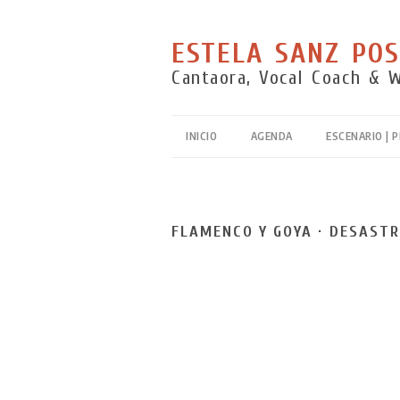
ESTELA SANZ POS
Cantaora, Vocal Coach & 
INICIO
AGENDA
ESCENARIO | 
WORLD MUSIC | ES
POSTEGUILLO & NÉ
FLAMENCO Y GOYA · DESASTR
FLAMENCO Y OTR
FLAMENCO Y PICAS
MÁLAGA À PARIS
FLAMENCO Y GOYA
Y CAPRICHOS
WORLD MUSIC | TR
POSTEGUILLO · CA