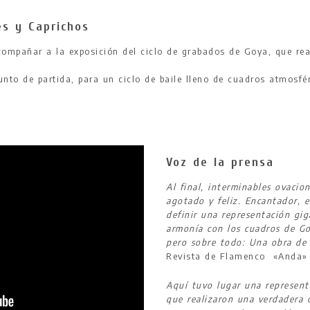
es y Caprichos
ompañar a la exposición del ciclo de grabados de Goya, que real
nto de partida, para un ciclo de baile lleno de cuadros atmosfé
Voz de la prensa
Al final, interminables ovacio
agotado y feliz. Encantador, 
definir una representación gi
armonía con los cuadros de Goy
pero sobre todo: Una obra de 
Revista de Flamenco «Anda»
Aquí tuvo lugar una represent
que realizaron una verdadera 