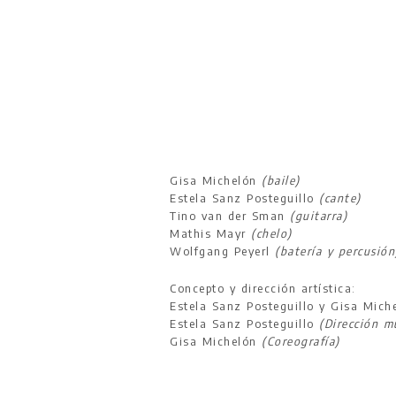
ALMA
EL MAR SUENA FL
Gisa Michelón
(baile)
Estela Sanz Posteguillo
(cante)
Tino van der Sman
(guitarra)
Mathis Mayr
(chelo)
Wolfgang Peyerl
(batería y percusión
Concepto y dirección artística:
Estela Sanz Posteguillo y Gisa Mich
Estela Sanz Posteguillo
(Dirección m
Gisa Michelón
(Coreografía)